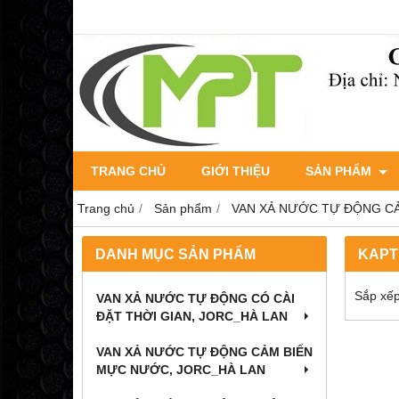
TRANG CHỦ
GIỚI THIỆU
SẢN PHẨM
Trang chủ
Sản phẩm
VAN XẢ NƯỚC TỰ ĐỘNG C
DANH MỤC SẢN PHẨM
KAPT
Sắp xếp
VAN XẢ NƯỚC TỰ ĐỘNG CÓ CÀI
ĐẶT THỜI GIAN, JORC_HÀ LAN
VAN XẢ NƯỚC TỰ ĐỘNG CẢM BIẾN
MỰC NƯỚC, JORC_HÀ LAN