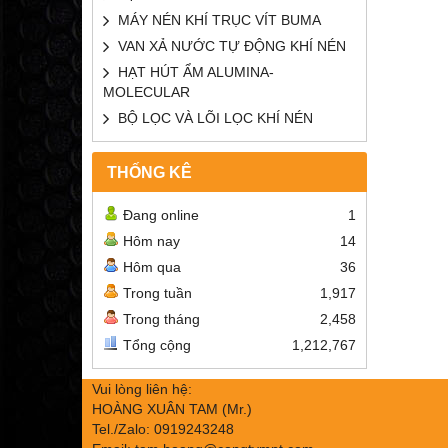
MÁY NÉN KHÍ TRỤC VÍT BUMA
VAN XẢ NƯỚC TỰ ĐỘNG KHÍ NÉN
HẠT HÚT ẨM ALUMINA-
MOLECULAR
BỘ LỌC VÀ LÕI LỌC KHÍ NÉN
THỐNG KÊ
Đang online
1
Hôm nay
14
Hôm qua
36
Trong tuần
1,917
Trong tháng
2,458
Tổng cộng
1,212,767
Vui lòng liên hệ:
HOÀNG XUÂN TAM (Mr.)
Tel./Zalo: 0919243248