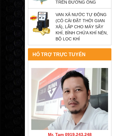
TRÊN ĐƯỜNG ỐNG
VAN XẢ NƯỚC TỰ ĐỘNG
(CÓ CÀI ĐẶT THỜI GIAN
XẢ), LẮP CHO MÁY SẤY
KHÍ, BÌNH CHỨA KHÍ NÉN,
BỘ LỌC KHÍ
HỔ TRỢ TRỰC TUYẾN
Mr. Tam 0919.243.248