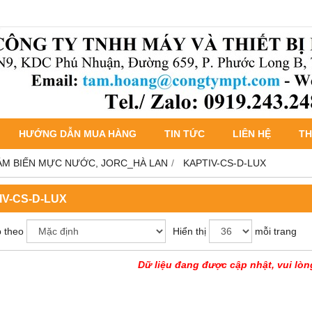
HƯỚNG DẪN MUA HÀNG
TIN TỨC
LIÊN HỆ
TH
ẢM BIẾN MỰC NƯỚC, JORC_HÀ LAN
KAPTIV-CS-D-LUX
IV-CS-D-LUX
 theo
Hiển thị
mỗi trang
Dữ liệu đang được cập nhật, vui lòn