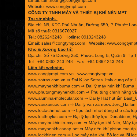
Email: tam.hoang@congtympt.com
Website: www.congtympt.com
CÔNG TY TNHH MÁY VÀ THIẾT BỊ KHÍ NÉN MPT
Trụ sở chính:
Địa chỉ: N9, KDC Phú Nhuận, Đường 659, P. Phước Long
Mã số thuế: 0316676027
Tel.: 0826243248 Hotline: 0919243248
Email: sales@congtympt.com Website:
www.congtymp
Kho & Xưởng bảo trì:
Địa chỉ: Số 75 Đường 250, Phước Long B, Quận 9, Tp 
Tel.: +84 0862 243 248 Fax.: +84 0862 243 248
Liên kết website:
www.congtympt.com.vn
www.congtympt.vn
www.sotras.com.vn
⇒ Đại lý lọc Sotras_Italy cung cấp: L
www.maynenkhibuma.com
⇒ Đại lý máy nén khí Buma_K
www.phutungmaynenkhi.com
⇒ Phụ tùng chính hãng và 
www.alumina-molecular.com
⇒ Đại lý Hạt hút ẩm Basf_U
www.vanxanuoc.com
⇒ Đại lý van xả nước Jorc_Hà lan 
www.loctachnhot.com
⇒ Lọc tách nhớt dùng cho các loại
www.locthuyluc.com
⇒ Đại lý lọc thủy lực: Donaldson, Hy
www.maytaokhinito-oxy.com
⇒ Máy tạo khí Nito, Máy tạo
www.maynenkhicaoap.net
⇒ Máy nén khí piston cao áp 
www.lockhinen.com
⇒ Lọc máy nén khí, Bộ lọc và lõi lọc