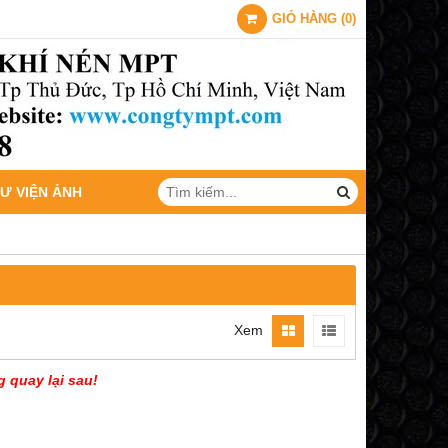
GIỎ HÀNG
(
0
)
Ư VIỆN ẢNH
Xem
g quay lại sau!