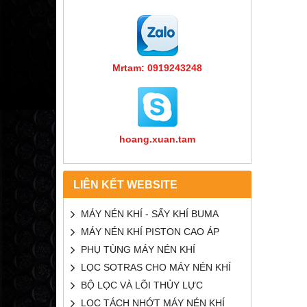
Mrtam: 0919243248
hoang.xuan.tam
LIÊN KẾT WEBSITE
MÁY NÉN KHÍ - SẤY KHÍ BUMA
MÁY NÉN KHÍ PISTON CAO ÁP
PHỤ TÙNG MÁY NÉN KHÍ
LỌC SOTRAS CHO MÁY NÉN KHÍ
BỘ LỌC VÀ LÕI THỦY LỰC
LỌC TÁCH NHỚT MÁY NÉN KHÍ