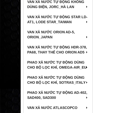
VAN XẢ NƯỚC TỰ ĐỘNG KHÔNG
DÙNG ĐIỆN, JORC_HÀ LAN
VAN XẢ NƯỚC TỰ ĐỘNG STAR LD-
AT1, LODE STAR_TAIWAN
VAN XẢ NƯỚC ORION AD-5,
ORION_JAPAN
VAN XẢ NƯỚC TỰ ĐỘNG HDR-378,
PA68, THAY THẾ CHO ORION AD5
PHAO XẢ NƯỚC TỰ ĐỘNG DÙNG
CHO BỘ LỌC KHÍ, OMEGA-AIR_EU
PHAO XẢ NƯỚC TỰ ĐỘNG DÙNG
CHO BỘ LỌC KHÍ, SOTRAS_ITALY
PHAO XẢ NƯỚC TỰ ĐỘNG AD-402,
SAD400, SAD300
VAN XẢ NƯỚC ATLASCOPCO