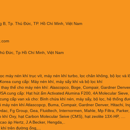
 B, Tp. Thủ Đức, TP. Hồ Chí Minh, Việt Nam
t.com
Thủ Đức, Tp Hồ Chí Minh, Việt Nam
ọc máy nén khí trục vít, máy nén khí turbo, lọc chân không, bộ lọc và lõi
orea cung cấp: Máy nén khí, máy sấy khí và bộ lọc khí
thay thế cho máy nén khí: Alascopco, Boge, Compair, Gardner Denver, 
SA cung cấp: Hạt hút ẩm Activated Alumina F200, 4A Molecular Sieve, 
cung cấp van xả cho: Bình chứa khí nén, máy sấy, bộ lọc, hệ thống đư
 máy nén khí Atlascopcp, Buma, Compair, Gardner Denver, Hitachi, Ing
dac, Fg Group, Gea, Fluidtech, Internormen, Mahle, Mp Filtra, Parker, 
 khí Oxy, hạt Carbon Molecular Seive (CMS), hạt zeolite 13X-HP, ....
cao áp Hertz, J.A Becker, Hengda,..
 khí trên đường ống,...