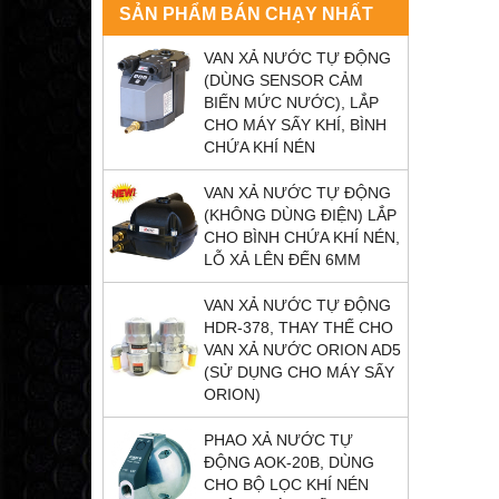
SẢN PHẨM BÁN CHẠY NHẤT
VAN XẢ NƯỚC TỰ ĐỘNG
(DÙNG SENSOR CẢM
BIẾN MỨC NƯỚC), LẮP
CHO MÁY SẤY KHÍ, BÌNH
CHỨA KHÍ NÉN
VAN XẢ NƯỚC TỰ ĐỘNG
(KHÔNG DÙNG ĐIỆN) LẮP
CHO BÌNH CHỨA KHÍ NÉN,
LỖ XẢ LÊN ĐẾN 6MM
VAN XẢ NƯỚC TỰ ĐỘNG
HDR-378, THAY THẾ CHO
VAN XẢ NƯỚC ORION AD5
(SỬ DỤNG CHO MÁY SẤY
ORION)
PHAO XẢ NƯỚC TỰ
ĐỘNG AOK-20B, DÙNG
CHO BỘ LỌC KHÍ NÉN