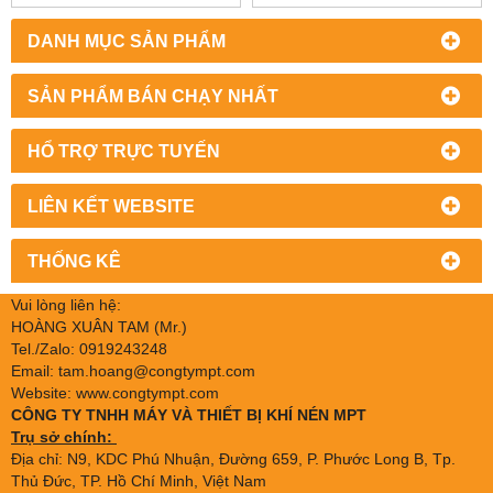
DANH MỤC SẢN PHẨM
SẢN PHẨM BÁN CHẠY NHẤT
HỔ TRỢ TRỰC TUYẾN
LIÊN KẾT WEBSITE
THỐNG KÊ
Vui lòng liên hệ:
HOÀNG XUÂN TAM (Mr.)
Tel./Zalo: 0919243248
Email: tam.hoang@congtympt.com
Website: www.congtympt.com
CÔNG TY TNHH MÁY VÀ THIẾT BỊ KHÍ NÉN MPT
Trụ sở chính:
Địa chỉ: N9, KDC Phú Nhuận, Đường 659, P. Phước Long B, Tp.
Thủ Đức, TP. Hồ Chí Minh, Việt Nam