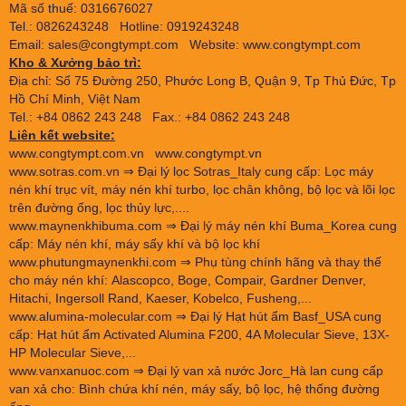
Mã số thuế: 0316676027
Tel.: 0826243248 Hotline: 0919243248
Email: sales@congtympt.com Website:
www.congtympt.com
Kho & Xưởng bảo trì:
Địa chỉ: Số 75 Đường 250, Phước Long B, Quận 9, Tp Thủ Đức, Tp
Hồ Chí Minh, Việt Nam
Tel.: +84 0862 243 248 Fax.: +84 0862 243 248
Liên kết website:
www.congtympt.com.vn
www.congtympt.vn
www.sotras.com.vn
⇒ Đại lý lọc Sotras_Italy cung cấp: Lọc máy
nén khí trục vít, máy nén khí turbo, lọc chân không, bộ lọc và lõi lọc
trên đường ống, lọc thủy lực,....
www.maynenkhibuma.com
⇒ Đại lý máy nén khí Buma_Korea cung
cấp: Máy nén khí, máy sấy khí và bộ lọc khí
www.phutungmaynenkhi.com
⇒ Phụ tùng chính hãng và thay thế
cho máy nén khí: Alascopco, Boge, Compair, Gardner Denver,
Hitachi, Ingersoll Rand, Kaeser, Kobelco, Fusheng,...
www.alumina-molecular.com
⇒ Đại lý Hạt hút ẩm Basf_USA cung
cấp: Hạt hút ẩm Activated Alumina F200, 4A Molecular Sieve, 13X-
HP Molecular Sieve,...
www.vanxanuoc.com
⇒ Đại lý van xả nước Jorc_Hà lan cung cấp
van xả cho: Bình chứa khí nén, máy sấy, bộ lọc, hệ thống đường