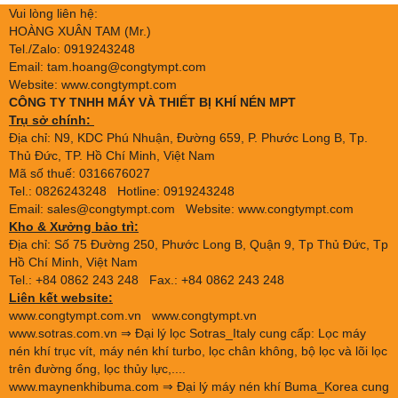
Vui lòng liên hệ:
HOÀNG XUÂN TAM (Mr.)
Tel./Zalo: 0919243248
Email: tam.hoang@congtympt.com
Website: www.congtympt.com
CÔNG TY TNHH MÁY VÀ THIẾT BỊ KHÍ NÉN MPT
Trụ sở chính:
Địa chỉ: N9, KDC Phú Nhuận, Đường 659, P. Phước Long B, Tp.
Thủ Đức, TP. Hồ Chí Minh, Việt Nam
Mã số thuế: 0316676027
Tel.: 0826243248 Hotline: 0919243248
Email: sales@congtympt.com Website:
www.congtympt.com
Kho & Xưởng bảo trì:
Địa chỉ: Số 75 Đường 250, Phước Long B, Quận 9, Tp Thủ Đức, Tp
Hồ Chí Minh, Việt Nam
Tel.: +84 0862 243 248 Fax.: +84 0862 243 248
Liên kết website:
www.congtympt.com.vn
www.congtympt.vn
www.sotras.com.vn
⇒ Đại lý lọc Sotras_Italy cung cấp: Lọc máy
nén khí trục vít, máy nén khí turbo, lọc chân không, bộ lọc và lõi lọc
trên đường ống, lọc thủy lực,....
www.maynenkhibuma.com
⇒ Đại lý máy nén khí Buma_Korea cung