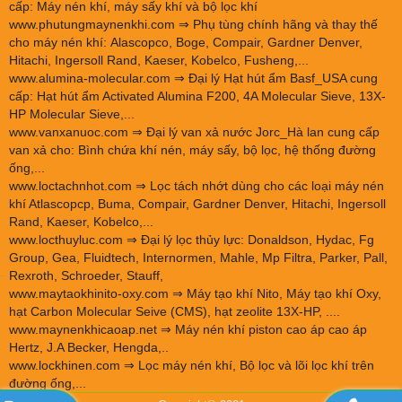
cấp: Máy nén khí, máy sấy khí và bộ lọc khí
www.phutungmaynenkhi.com
⇒ Phụ tùng chính hãng và thay thế
cho máy nén khí: Alascopco, Boge, Compair, Gardner Denver,
Hitachi, Ingersoll Rand, Kaeser, Kobelco, Fusheng,...
www.alumina-molecular.com
⇒ Đại lý Hạt hút ẩm Basf_USA cung
cấp: Hạt hút ẩm Activated Alumina F200, 4A Molecular Sieve, 13X-
HP Molecular Sieve,...
www.vanxanuoc.com
⇒ Đại lý van xả nước Jorc_Hà lan cung cấp
van xả cho: Bình chứa khí nén, máy sấy, bộ lọc, hệ thống đường
ống,...
www.loctachnhot.com
⇒ Lọc tách nhớt dùng cho các loại máy nén
khí Atlascopcp, Buma, Compair, Gardner Denver, Hitachi, Ingersoll
Rand, Kaeser, Kobelco,...
www.locthuyluc.com
⇒ Đại lý lọc thủy lực: Donaldson, Hydac, Fg
Group, Gea, Fluidtech, Internormen, Mahle, Mp Filtra, Parker, Pall,
Rexroth, Schroeder, Stauff,
www.maytaokhinito-oxy.com
⇒ Máy tạo khí Nito, Máy tạo khí Oxy,
hạt Carbon Molecular Seive (CMS), hạt zeolite 13X-HP, ....
www.maynenkhicaoap.net
⇒ Máy nén khí piston cao áp cao áp
Hertz, J.A Becker, Hengda,..
www.lockhinen.com
⇒ Lọc máy nén khí, Bộ lọc và lõi lọc khí trên
đường ống,...