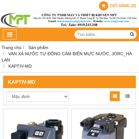
GIỎ HÀNG
(
0
)
Trang chủ
Sản phẩm
VAN XẢ NƯỚC TỰ ĐỘNG CẢM BIẾN MỰC NƯỚC, JORC_HÀ
LAN
KAPTIV-MD
KAPTIV-MD