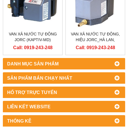
VAN XẢ NƯỚC TỰ ĐỘNG
VAN XẢ NƯỚC TỰ ĐỘNG,
JORC (KAPTIV-MD)
HIỆU JORC_HÀ LAN,
MODEL: KAPTIV-MD
Call: 0919-243-248
Call: 0919-243-248
DANH MỤC SẢN PHẨM
SẢN PHẨM BÁN CHẠY NHẤT
HỔ TRỢ TRỰC TUYẾN
LIÊN KẾT WEBSITE
THỐNG KÊ