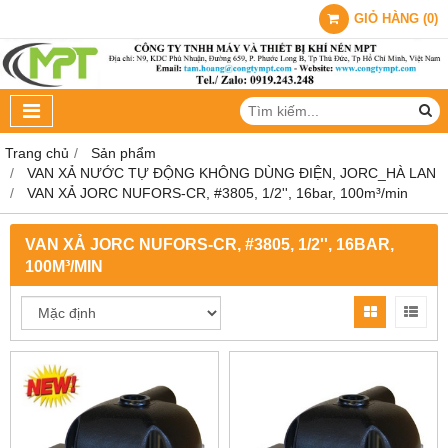
GIỎ HÀNG
(
0
)
Trang chủ
Sản phẩm
VAN XẢ NƯỚC TỰ ĐỘNG KHÔNG DÙNG ĐIỆN, JORC_HÀ LAN
VAN XẢ JORC NUFORS-CR, #3805, 1/2'', 16bar, 100m³/min
VAN XẢ JORC NUFORS-CR, #3805, 1/2'', 16BAR,
100M³/MIN