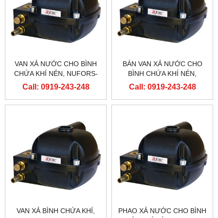
VAN XẢ NƯỚC CHO BÌNH
BÁN VAN XẢ NƯỚC CHO
CHỨA KHÍ NÉN, NUFORS-
BÌNH CHỨA KHÍ NÉN,
CR
NUFORS-CR
Call: 0919-243-248
Call: 0919-243-248
VAN XẢ BÌNH CHỨA KHÍ,
PHAO XẢ NƯỚC CHO BÌNH