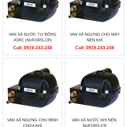
VAN XẢ NƯỚC TỰ ĐỘNG
VAN XẢ NGƯNG CHO MÁY
JORC (NUFORS-CR)
NÉN KHÍ
Call: 0919-243-248
Call: 0919-243-248
VAN XẢ NGƯNG CHO BÌNH
VAN XẢ NƯỚC KHÍ NÉN,
CHỨA KHÍ
NUFORS-CR