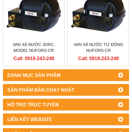
VAN XẢ NƯỚC JORC,
VAN XẢ NƯỚC TỰ ĐỘNG
MODEL NUFORS-CR
NUFORS-CR
Call: 0919-243-248
Call: 0919-243-248
DANH MỤC SẢN PHẨM
SẢN PHẨM BÁN CHẠY NHẤT
HỔ TRỢ TRỰC TUYẾN
LIÊN KẾT WEBSITE