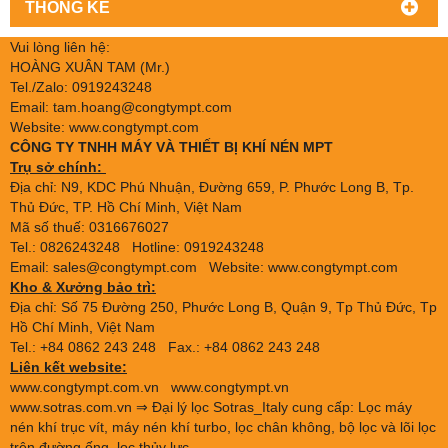
THỐNG KÊ
Vui lòng liên hệ:
HOÀNG XUÂN TAM (Mr.)
Tel./Zalo: 0919243248
Email: tam.hoang@congtympt.com
Website: www.congtympt.com
CÔNG TY TNHH MÁY VÀ THIẾT BỊ KHÍ NÉN MPT
Trụ sở chính:
Địa chỉ: N9, KDC Phú Nhuận, Đường 659, P. Phước Long B, Tp.
Thủ Đức, TP. Hồ Chí Minh, Việt Nam
Mã số thuế: 0316676027
Tel.: 0826243248 Hotline: 0919243248
Email: sales@congtympt.com Website:
www.congtympt.com
Kho & Xưởng bảo trì:
Địa chỉ: Số 75 Đường 250, Phước Long B, Quận 9, Tp Thủ Đức, Tp
Hồ Chí Minh, Việt Nam
Tel.: +84 0862 243 248 Fax.: +84 0862 243 248
Liên kết website:
www.congtympt.com.vn
www.congtympt.vn
www.sotras.com.vn
⇒ Đại lý lọc Sotras_Italy cung cấp: Lọc máy
nén khí trục vít, máy nén khí turbo, lọc chân không, bộ lọc và lõi lọc
trên đường ống, lọc thủy lực,....