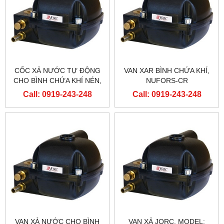
CỐC XẢ NƯỚC TỰ ĐỘNG
VAN XAR BÌNH CHỨA KHÍ,
CHO BÌNH CHỨA KHÍ NÉN,
NUFORS-CR
NUFORS-CR
Call: 0919-243-248
Call: 0919-243-248
VAN XẢ NƯỚC CHO BÌNH
VAN XẢ JORC, MODEL: