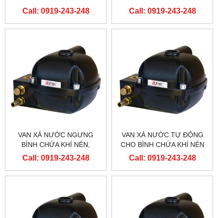
Call: 0919-243-248
Call: 0919-243-248
VAN XẢ NƯỚC NGƯNG
VAN XẢ NƯỚC TỰ ĐỘNG
BÌNH CHỨA KHÍ NÉN,
CHO BÌNH CHỨA KHÍ NÉN
NUFORS-CR
Call: 0919-243-248
Call: 0919-243-248