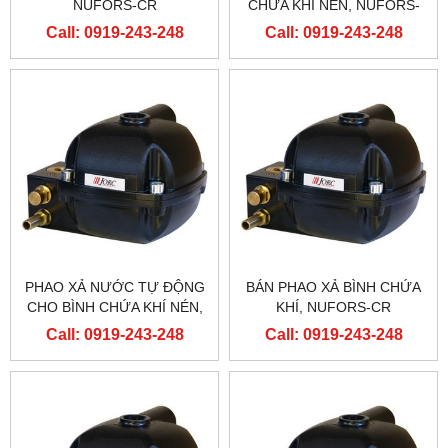
NUFORS-CR
CHỨA KHÍ NÉN, NUFORS-
CR
Call: 0919-243-248
Call: 0919-243-248
PHAO XẢ NƯỚC TỰ ĐỘNG
BÁN PHAO XẢ BÌNH CHỨA
CHO BÌNH CHỨA KHÍ NÉN,
KHÍ, NUFORS-CR
NUFORS-CR
Call: 0919-243-248
Call: 0919-243-248