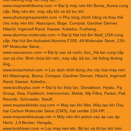
www.maynenkhibuma.com
⇒ Đại lý máy nén khí Buma_Korea cung
cấp: Máy nén khí, máy sấy khí và bộ lọc khí
www.phutungmaynenkhi.com
⇒ Phụ tùng chính hãng và thay thế
cho máy nén khí: Alascopco, Boge, Compair, Gardner Denver,
Hitachi, Ingersoll Rand, Kaeser, Kobelco, Fusheng,...
www.alumina-molecular.com
⇒ Đại lý Hạt hút ẩm Basf_USA cung
cấp: Hạt hút ẩm Activated Alumina F200, 4A Molecular Sieve, 13X-
HP Molecular Sieve,...
www.vanxanuoc.com
⇒ Đại lý van xả nước Jorc_Hà lan cung cấp
van xả cho: Bình chứa khí nén, máy sấy, bộ lọc, hệ thống đường
ống,...
www.loctachnhot.com
⇒ Lọc tách nhớt dùng cho các loại máy nén
khí Atlascopcp, Buma, Compair, Gardner Denver, Hitachi, Ingersoll
Rand, Kaeser, Kobelco,...
www.locthuyluc.com
⇒ Đại lý lọc thủy lực: Donaldson, Hydac, Fg
Group, Gea, Fluidtech, Internormen, Mahle, Mp Filtra, Parker, Pall,
Rexroth, Schroeder, Stauff,
www.maytaokhinito-oxy.com
⇒ Máy tạo khí Nito, Máy tạo khí Oxy,
hạt Carbon Molecular Seive (CMS), hạt zeolite 13X-HP, ....
www.maynenkhicaoap.net
⇒ Máy nén khí piston cao áp cao áp
Hertz, J.A Becker, Hengda,..
www.lockhinen.com
⇒ Lọc máy nén khí, Bộ lọc và lõi lọc khí trên