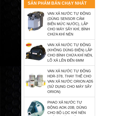
SẢN PHẨM BÁN CHẠY NHẤT
VAN XẢ NƯỚC TỰ ĐỘNG
(DÙNG SENSOR CẢM
BIẾN MỨC NƯỚC), LẮP
CHO MÁY SẤY KHÍ, BÌNH
CHỨA KHÍ NÉN
VAN XẢ NƯỚC TỰ ĐỘNG
(KHÔNG DÙNG ĐIỆN) LẮP
CHO BÌNH CHỨA KHÍ NÉN,
LỖ XẢ LÊN ĐẾN 6MM
VAN XẢ NƯỚC TỰ ĐỘNG
HDR-378, THAY THẾ CHO
VAN XẢ NƯỚC ORION AD5
(SỬ DỤNG CHO MÁY SẤY
ORION)
PHAO XẢ NƯỚC TỰ
ĐỘNG AOK-20B, DÙNG
CHO BỘ LỌC KHÍ NÉN