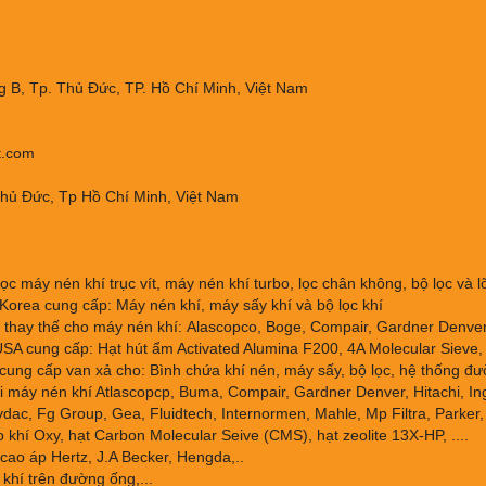
 B, Tp. Thủ Đức, TP. Hồ Chí Minh, Việt Nam
t.com
Thủ Đức, Tp Hồ Chí Minh, Việt Nam
ọc máy nén khí trục vít, máy nén khí turbo, lọc chân không, bộ lọc và lõi
orea cung cấp: Máy nén khí, máy sấy khí và bộ lọc khí
thay thế cho máy nén khí: Alascopco, Boge, Compair, Gardner Denver, 
SA cung cấp: Hạt hút ẩm Activated Alumina F200, 4A Molecular Sieve, 
cung cấp van xả cho: Bình chứa khí nén, máy sấy, bộ lọc, hệ thống đư
 máy nén khí Atlascopcp, Buma, Compair, Gardner Denver, Hitachi, Ing
dac, Fg Group, Gea, Fluidtech, Internormen, Mahle, Mp Filtra, Parker, 
 khí Oxy, hạt Carbon Molecular Seive (CMS), hạt zeolite 13X-HP, ....
cao áp Hertz, J.A Becker, Hengda,..
 khí trên đường ống,...