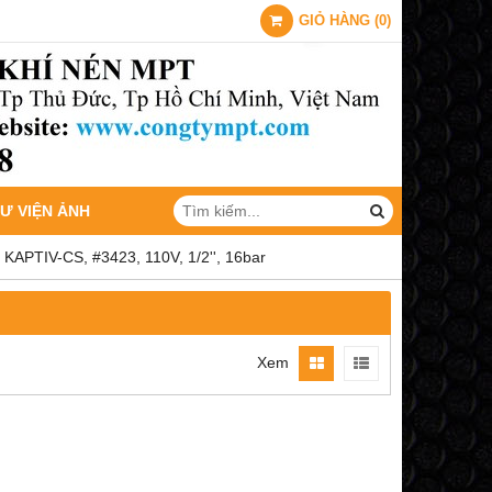
GIỎ HÀNG
(
0
)
Ư VIỆN ẢNH
APTIV-CS, #3423, 110V, 1/2'', 16bar
Xem