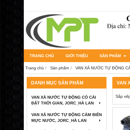
TRANG CHỦ
GIỚI THIỆU
SẢN PHẨM
Trang chủ
Sản phẩm
VAN XẢ NƯỚC TỰ ĐỘNG C
DANH MỤC SẢN PHẨM
VAN X
Sắp xếp
VAN XẢ NƯỚC TỰ ĐỘNG CÓ CÀI
ĐẶT THỜI GIAN, JORC_HÀ LAN
VAN XẢ NƯỚC TỰ ĐỘNG CẢM BIẾN
MỰC NƯỚC, JORC_HÀ LAN