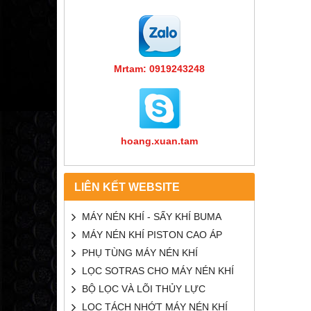
Mrtam: 0919243248
hoang.xuan.tam
LIÊN KẾT WEBSITE
MÁY NÉN KHÍ - SẤY KHÍ BUMA
MÁY NÉN KHÍ PISTON CAO ÁP
PHỤ TÙNG MÁY NÉN KHÍ
LỌC SOTRAS CHO MÁY NÉN KHÍ
BỘ LỌC VÀ LÕI THỦY LỰC
LỌC TÁCH NHỚT MÁY NÉN KHÍ