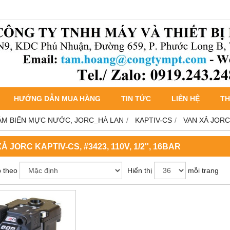
HƯỚNG DẪN MUA HÀNG
TIN TỨC
LIÊN HỆ
TH
ẢM BIẾN MỰC NƯỚC, JORC_HÀ LAN
KAPTIV-CS
VAN XẢ JORC K
Ả JORC KAPTIV-CS, #3423, 110V, 1/2'', 16BAR
 theo
Hiển thị
mỗi trang