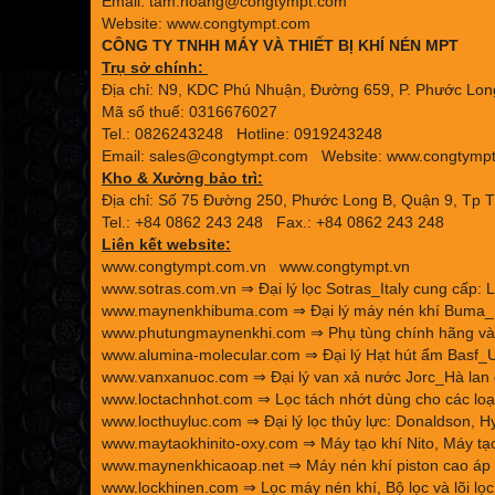
Email: tam.hoang@congtympt.com
Website: www.congtympt.com
CÔNG TY TNHH MÁY VÀ THIẾT BỊ KHÍ NÉN MPT
Trụ sở chính:
Địa chỉ: N9, KDC Phú Nhuận, Đường 659, P. Phước Long
Mã số thuế: 0316676027
Tel.: 0826243248 Hotline: 0919243248
Email: sales@congtympt.com Website:
www.congtymp
Kho & Xưởng bảo trì:
Địa chỉ: Số 75 Đường 250, Phước Long B, Quận 9, Tp 
Tel.: +84 0862 243 248 Fax.: +84 0862 243 248
Liên kết website:
www.congtympt.com.vn
www.congtympt.vn
www.sotras.com.vn
⇒ Đại lý lọc Sotras_Italy cung cấp: L
www.maynenkhibuma.com
⇒ Đại lý máy nén khí Buma_K
www.phutungmaynenkhi.com
⇒ Phụ tùng chính hãng và 
www.alumina-molecular.com
⇒ Đại lý Hạt hút ẩm Basf_U
www.vanxanuoc.com
⇒ Đại lý van xả nước Jorc_Hà lan 
www.loctachnhot.com
⇒ Lọc tách nhớt dùng cho các loại
www.locthuyluc.com
⇒ Đại lý lọc thủy lực: Donaldson, Hy
www.maytaokhinito-oxy.com
⇒ Máy tạo khí Nito, Máy tạo
www.maynenkhicaoap.net
⇒ Máy nén khí piston cao áp 
www.lockhinen.com
⇒ Lọc máy nén khí, Bộ lọc và lõi lọc