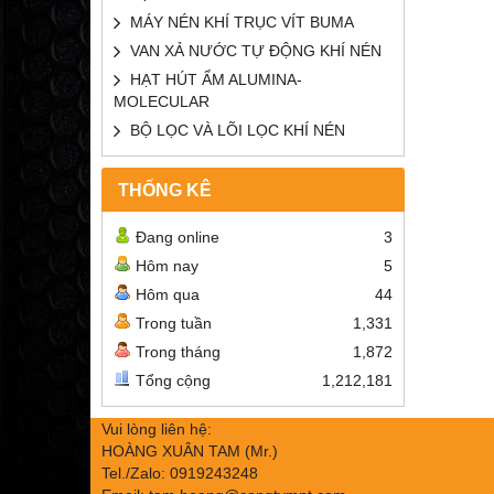
MÁY NÉN KHÍ TRỤC VÍT BUMA
VAN XẢ NƯỚC TỰ ĐỘNG KHÍ NÉN
HẠT HÚT ẨM ALUMINA-
MOLECULAR
BỘ LỌC VÀ LÕI LỌC KHÍ NÉN
THỐNG KÊ
Đang online
3
Hôm nay
5
Hôm qua
44
Trong tuần
1,331
Trong tháng
1,872
Tổng cộng
1,212,181
Vui lòng liên hệ:
HOÀNG XUÂN TAM (Mr.)
Tel./Zalo: 0919243248