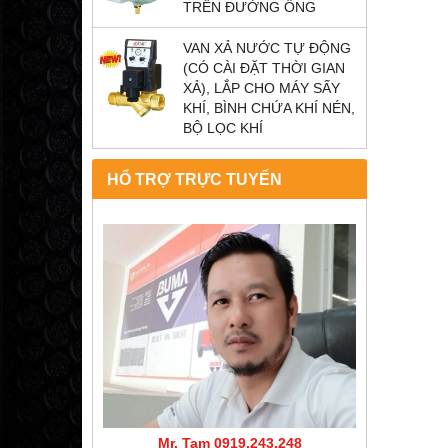
TRÊN ĐƯỜNG ỐNG
VAN XẢ NƯỚC TỰ ĐỘNG
(CÓ CÀI ĐẶT THỜI GIAN
XẢ), LẮP CHO MÁY SẤY
KHÍ, BÌNH CHỨA KHÍ NÉN,
BỘ LỌC KHÍ
HỔ TRỢ TRỰC TUYẾN
Mr. Tam 0919.243.248