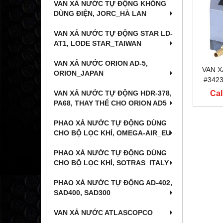
VAN XẢ NƯỚC TỰ ĐỘNG KHÔNG
DÙNG ĐIỆN, JORC_HÀ LAN
VAN XẢ NƯỚC TỰ ĐỘNG STAR LD-
AT1, LODE STAR_TAIWAN
VAN XẢ NƯỚC ORION AD-5,
VAN X
ORION_JAPAN
#3423
Cal
VAN XẢ NƯỚC TỰ ĐỘNG HDR-378,
PA68, THAY THẾ CHO ORION AD5
PHAO XẢ NƯỚC TỰ ĐỘNG DÙNG
CHO BỘ LỌC KHÍ, OMEGA-AIR_EU
PHAO XẢ NƯỚC TỰ ĐỘNG DÙNG
CHO BỘ LỌC KHÍ, SOTRAS_ITALY
PHAO XẢ NƯỚC TỰ ĐỘNG AD-402,
SAD400, SAD300
VAN XẢ NƯỚC ATLASCOPCO