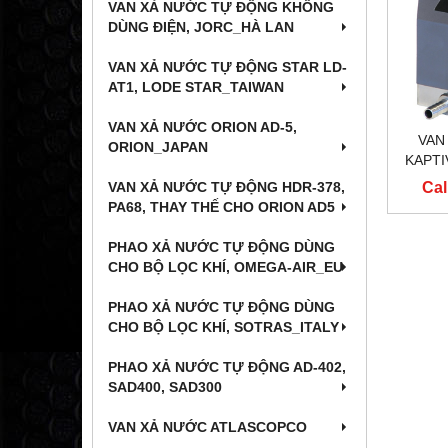
VAN XẢ NƯỚC TỰ ĐỘNG KHÔNG
DÙNG ĐIỆN, JORC_HÀ LAN
VAN XẢ NƯỚC TỰ ĐỘNG STAR LD-
AT1, LODE STAR_TAIWAN
VAN XẢ NƯỚC ORION AD-5,
VAN
ORION_JAPAN
KAPTIV
Cal
VAN XẢ NƯỚC TỰ ĐỘNG HDR-378,
PA68, THAY THẾ CHO ORION AD5
PHAO XẢ NƯỚC TỰ ĐỘNG DÙNG
CHO BỘ LỌC KHÍ, OMEGA-AIR_EU
PHAO XẢ NƯỚC TỰ ĐỘNG DÙNG
CHO BỘ LỌC KHÍ, SOTRAS_ITALY
PHAO XẢ NƯỚC TỰ ĐỘNG AD-402,
SAD400, SAD300
VAN XẢ NƯỚC ATLASCOPCO