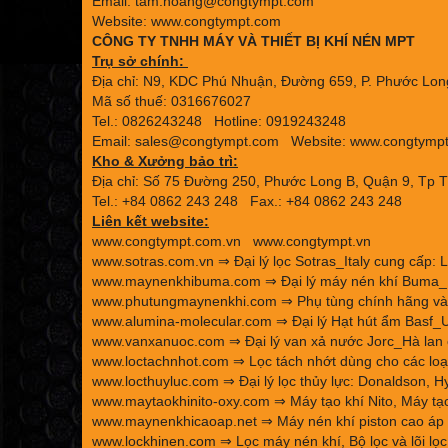
Email: tam.hoang@congtympt.com
Website: www.congtympt.com
CÔNG TY TNHH MÁY VÀ THIẾT BỊ KHÍ NÉN MPT
Trụ sở chính:
Địa chỉ: N9, KDC Phú Nhuận, Đường 659, P. Phước Long
Mã số thuế: 0316676027
Tel.: 0826243248 Hotline: 0919243248
Email: sales@congtympt.com Website:
www.congtymp
Kho & Xưởng bảo trì:
Địa chỉ: Số 75 Đường 250, Phước Long B, Quận 9, Tp 
Tel.: +84 0862 243 248 Fax.: +84 0862 243 248
Liên kết website:
www.congtympt.com.vn
www.congtympt.vn
www.sotras.com.vn
⇒ Đại lý lọc Sotras_Italy cung cấp: L
www.maynenkhibuma.com
⇒ Đại lý máy nén khí Buma_K
www.phutungmaynenkhi.com
⇒ Phụ tùng chính hãng và 
www.alumina-molecular.com
⇒ Đại lý Hạt hút ẩm Basf_U
www.vanxanuoc.com
⇒ Đại lý van xả nước Jorc_Hà lan 
www.loctachnhot.com
⇒ Lọc tách nhớt dùng cho các loại
www.locthuyluc.com
⇒ Đại lý lọc thủy lực: Donaldson, Hy
www.maytaokhinito-oxy.com
⇒ Máy tạo khí Nito, Máy tạo
www.maynenkhicaoap.net
⇒ Máy nén khí piston cao áp 
www.lockhinen.com
⇒ Lọc máy nén khí, Bộ lọc và lõi lọc