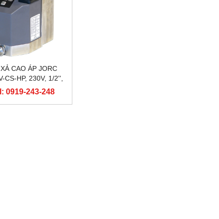
 XẢ CAO ÁP JORC
-CS-HP, 230V, 1/2'',
50BAR
l: 0919-243-248