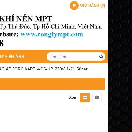
GIỎ HÀNG
(
0
)
Ư VIỆN ẢNH
O ÁP JORC KAPTIV-CS-HP, 230V, 1/2'', 50bar
Xem