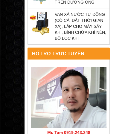
TRÊN ĐƯỜNG ỐNG
VAN XẢ NƯỚC TỰ ĐỘNG
(CÓ CÀI ĐẶT THỜI GIAN
XẢ), LẮP CHO MÁY SẤY
KHÍ, BÌNH CHỨA KHÍ NÉN,
BỘ LỌC KHÍ
HỔ TRỢ TRỰC TUYẾN
Mr. Tam 0919.243.248