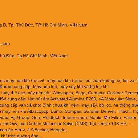
 B, Tp. Thủ Đức, TP. Hồ Chí Minh, Việt Nam
t.com
Thủ Đức, Tp Hồ Chí Minh, Việt Nam
ọc máy nén khí trục vít, máy nén khí turbo, lọc chân không, bộ lọc và lõi
orea cung cấp: Máy nén khí, máy sấy khí và bộ lọc khí
thay thế cho máy nén khí: Alascopco, Boge, Compair, Gardner Denver, 
SA cung cấp: Hạt hút ẩm Activated Alumina F200, 4A Molecular Sieve, 
cung cấp van xả cho: Bình chứa khí nén, máy sấy, bộ lọc, hệ thống đư
 máy nén khí Atlascopcp, Buma, Compair, Gardner Denver, Hitachi, Ing
dac, Fg Group, Gea, Fluidtech, Internormen, Mahle, Mp Filtra, Parker, 
 khí Oxy, hạt Carbon Molecular Seive (CMS), hạt zeolite 13X-HP, ....
cao áp Hertz, J.A Becker, Hengda,..
 khí trên đường ống,...