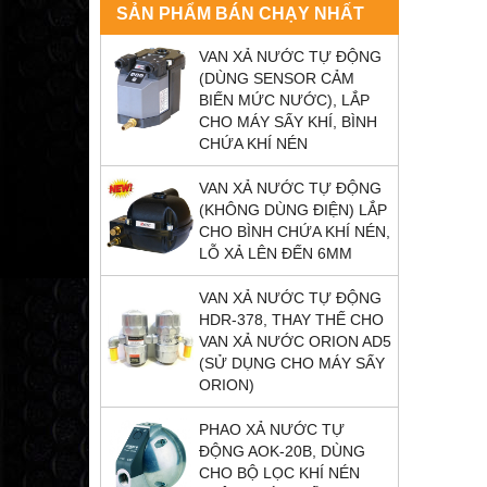
SẢN PHẨM BÁN CHẠY NHẤT
VAN XẢ NƯỚC TỰ ĐỘNG
(DÙNG SENSOR CẢM
BIẾN MỨC NƯỚC), LẮP
CHO MÁY SẤY KHÍ, BÌNH
CHỨA KHÍ NÉN
VAN XẢ NƯỚC TỰ ĐỘNG
(KHÔNG DÙNG ĐIỆN) LẮP
CHO BÌNH CHỨA KHÍ NÉN,
LỖ XẢ LÊN ĐẾN 6MM
VAN XẢ NƯỚC TỰ ĐỘNG
HDR-378, THAY THẾ CHO
VAN XẢ NƯỚC ORION AD5
(SỬ DỤNG CHO MÁY SẤY
ORION)
PHAO XẢ NƯỚC TỰ
ĐỘNG AOK-20B, DÙNG
CHO BỘ LỌC KHÍ NÉN