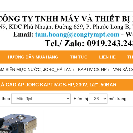
HƯỚNG DẪN MUA HÀNG
TIN TỨC
LIÊN HỆ
TH
ẢM BIẾN MỰC NƯỚC, JORC_HÀ LAN
KAPTIV-CS-HP
VAN XẢ CA
Ả CAO ÁP JORC KAPTIV-CS-HP, 230V, 1/2'', 50BAR
 theo
Hiển thị
mỗi trang