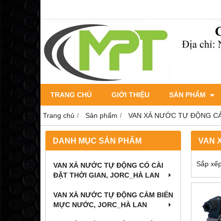
TRANG CHỦ
GIỚI THIỆU
SẢN PHẨM
Trang chủ
Sản phẩm
VAN XẢ NƯỚC TỰ ĐỘNG C
DANH MỤC SẢN PHẨM
VAN X
Sắp xếp
VAN XẢ NƯỚC TỰ ĐỘNG CÓ CÀI
ĐẶT THỜI GIAN, JORC_HÀ LAN
VAN XẢ NƯỚC TỰ ĐỘNG CẢM BIẾN
MỰC NƯỚC, JORC_HÀ LAN