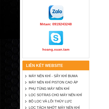
Mrtam: 0919243248
hoang.xuan.tam
LIÊN KẾT WEBSITE
MÁY NÉN KHÍ - SẤY KHÍ BUMA
MÁY NÉN KHÍ PISTON CAO ÁP
PHỤ TÙNG MÁY NÉN KHÍ
LỌC SOTRAS CHO MÁY NÉN KHÍ
BỘ LỌC VÀ LÕI THỦY LỰC
LỌC TÁCH NHỚT MÁY NÉN KHÍ