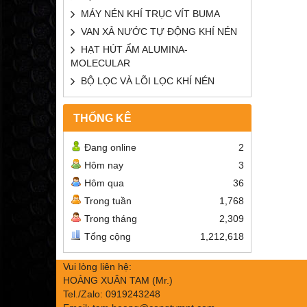
MÁY NÉN KHÍ TRỤC VÍT BUMA
VAN XẢ NƯỚC TỰ ĐỘNG KHÍ NÉN
HẠT HÚT ẨM ALUMINA-
MOLECULAR
BỘ LỌC VÀ LÕI LỌC KHÍ NÉN
THỐNG KÊ
Đang online
2
Hôm nay
3
Hôm qua
36
Trong tuần
1,768
Trong tháng
2,309
Tổng cộng
1,212,618
Vui lòng liên hệ:
HOÀNG XUÂN TAM (Mr.)
Tel./Zalo: 0919243248