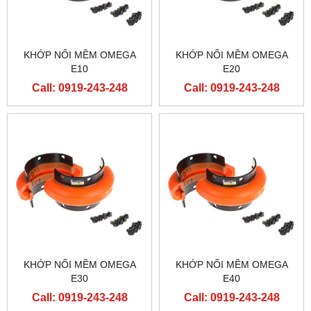
KHỚP NỐI MỀM OMEGA
KHỚP NỐI MỀM OMEGA
E10
E20
Call: 0919-243-248
Call: 0919-243-248
KHỚP NỐI MỀM OMEGA
KHỚP NỐI MỀM OMEGA
E30
E40
Call: 0919-243-248
Call: 0919-243-248