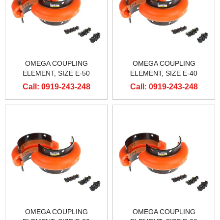
OMEGA COUPLING
OMEGA COUPLING
ELEMENT, SIZE E-50
ELEMENT, SIZE E-40
Call: 0919-243-248
Call: 0919-243-248
OMEGA COUPLING
OMEGA COUPLING