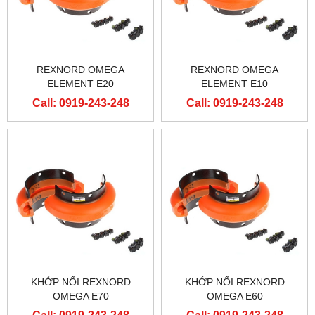
REXNORD OMEGA
REXNORD OMEGA
ELEMENT E20
ELEMENT E10
Call: 0919-243-248
Call: 0919-243-248
KHỚP NỐI REXNORD
KHỚP NỐI REXNORD
OMEGA E70
OMEGA E60
Call: 0919-243-248
Call: 0919-243-248