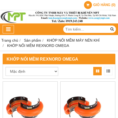
GIỎ HÀNG
(
0
)
Trang chủ
Sản phẩm
KHỚP NỐI MỀM MÁY NÉN KHÍ
KHỚP NỐI MỀM REXNORD OMEGA
KHỚP NỐI MỀM REXNORD OMEGA