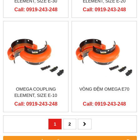
ELEMENT, SIZE E-30
ELEMENT, SIZE E-20
Call: 0919-243-248
Call: 0919-243-248
OMEGA COUPLING
VÒNG ĐỆM OMEGA E70
ELEMENT, SIZE E-10
Call: 0919-243-248
Call: 0919-243-248
1
2